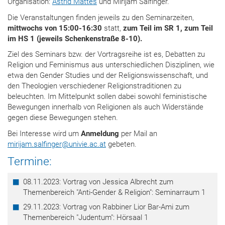
Organisation:
Astrid Mattes
und Mirijam Salfinger.
Die Veranstaltungen finden jeweils zu den Seminarzeiten,
mittwochs von 15:00-16:30
statt,
zum Teil im SR 1, zum Teil
im HS 1 (jeweils Schenkenstraße 8-10).
Ziel des Seminars bzw. der Vortragsreihe ist es, Debatten zu
Religion und Feminismus aus unterschiedlichen Disziplinen, wie
etwa den Gender Studies und der Religionswissenschaft, und
den Theologien verschiedener Religionstraditionen zu
beleuchten. Im Mittelpunkt sollen dabei sowohl feministische
Bewegungen innerhalb von Religionen als auch Widerstände
gegen diese Bewegungen stehen.
Bei Interesse wird um
Anmeldung
per Mail an
mirijam.salfinger
@
univie.ac.at
gebeten.
Termine:
08.11.2023: Vortrag von Jessica Albrecht zum
Themenbereich "Anti-Gender & Religion": Seminarraum 1
29.11.2023: Vortrag von Rabbiner Lior Bar-Ami zum
Themenbereich "Judentum": Hörsaal 1