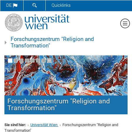
SUCHFORMULAR ÖFFNEN
DE
Quicklinks
Me
Forschungszentrum "Religion and
Transformation"
Neue Publikation: RaT-Reihe Band
42:From Trust to Hope. How YHWH
Draws Near in Times of Trauma von
Lisa Achataler
Sie sind hier:
Universität Wien
Forschungszentrum "Religion and
Transformation"