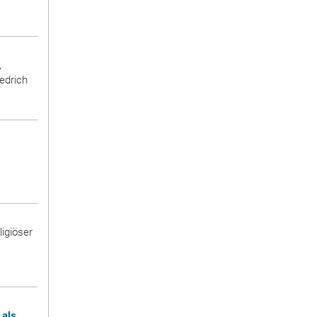
,
edrich
eligiöser
 als