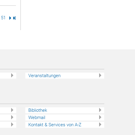
ite
Seite
51
Nächste Seite
Letzte Seite
Veranstaltungen
Bibliothek
Webmail
Kontakt & Services von A-Z