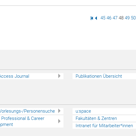
Erste Seite
Vorige Seite
Seite
45
Seite
46
Seite
47
Seite
48
Seite
49
Se
50
Access Journal
Publikationen Übersicht
 Vorlesungs-/Personensuche
u:space
 - Professional & Career
Fakultäten & Zentren
opment
Intranet für Mitarbeiter*innen