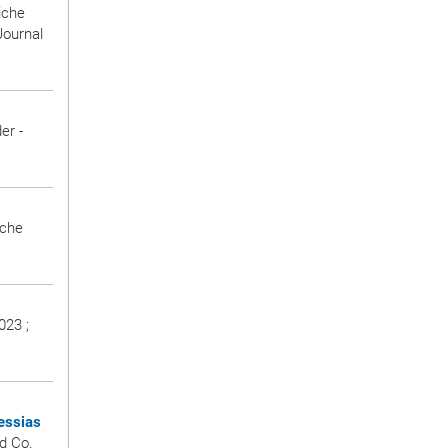
liche
Journal
er -
sche
023 ;
essias
d Co.