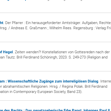
ht
. Der Pfarrer : Ein herausgeforderter Amtsträger. Aufgaben, Rechte
 Hrsg. / Andreas E. Graßmann ; Wilhelm Rees. Regensburg : Verlag Fri
of Hegel
. Zeiten wenden?! Konstellationen von Gottesreden nach der
n Tautz. Brill Ferdinand Schöningh, 2023. S. 249-273 (Religion and
lam : Wissenschaftliche Zugänge zum interreligiösen Dialog
. Interr
 abrahamitischen Religionen. Hrsg. / Regina Polak. Brill Ferdinand
mation in Contemporary European Society, Band 23).
che des Rechts : Das gesetzgeberische Erbe Papst Johannes Paul II.