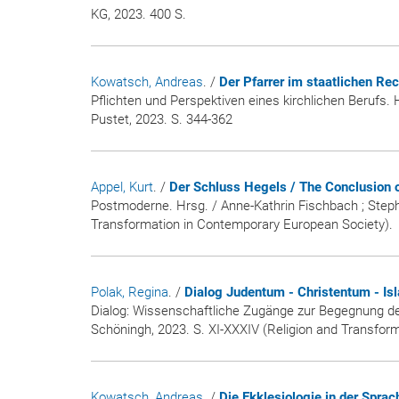
KG, 2023. 400 S.
Kowatsch, Andreas
. /
Der Pfarrer im staatlichen Rec
Pflichten und Perspektiven eines kirchlichen Berufs.
Pustet, 2023. S. 344-362
Appel, Kurt
. /
Der Schluss Hegels / The Conclusion 
Postmoderne. Hrsg. / Anne-Kathrin Fischbach ; Stepha
Transformation in Contemporary European Society).
Polak, Regina
. /
Dialog Judentum - Christentum - Is
Dialog: Wissenschaftliche Zugänge zur Begegnung der
Schöningh, 2023. S. XI-XXXIV (Religion and Transfor
Kowatsch, Andreas
. /
Die Ekklesiologie in der Spra