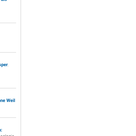
sper
.
one Weil
n: