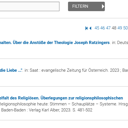
FILTERN
Erste Seite
Vorige Seite
Seite
45
Seite
46
Seite
47
Seite
48
Seite
49
Se
50
halten. Über die Anstöße der Theologie Joseph Ratzingers
. in:
Deuts
die Liebe ..."
. in:
Saat : evangelische Zeitung für Österreich
. 2023 ; B
ielfalt des Religiösen. Überlegungen zur religionsphilosophischen
Religionsphilosophie heute: Stimmen – Schauplätze – Systeme. Hrsg.
. Baden-Baden : Verlag Karl Alber, 2023. S. 481-502