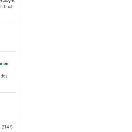
eologie.
ahrbuch
rmen
 des
. 214 S.