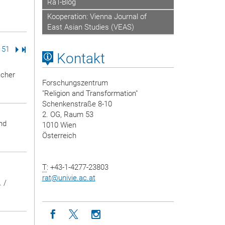
RaT-Blog
Kooperation: Vienna Journal of
East Asian Studies (VEAS)
ite
Seite
51
Nächste Seite
Letzte Seite
Kontakt
cher
Forschungszentrum
"Religion and Transformation"
Schenkenstraße 8-10
2. OG, Raum 53
and
1010 Wien
Österreich
T
: +43-1-4277-23803
rat
@
univie.ac.at
 /
Icon facebook
Icon twitter
Icon instagram