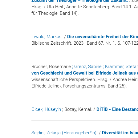
Zukunft der Theologie – Theologie der Zukunft.
. Zu
Hrsg. / Uta Heil ; Annette Schellenberg. Band 14 1. 
für Theologie, Band 14).
Tiwald, Markus
. /
Die unverschämte Freiheit der Kin
Biblische Zeitschrift
. 2023 ; Band 67, Nr. 1. S. 107-122
Brucher, Rosemarie
; Grenz, Sabine
; Krammer, Stefa
von Geschlecht und Gewalt bei Elfriede Jelinek aus
wissenschaftliche Perspektiven. Hrsg. / Andrea Heinz
Elfriede Jelinek-Forschungszentrums, Band 25).
Cicek, Hüseyin
; Bozay, Kemal. /
DİTİB - Eine Besta
Sejdini, Zekirija (Herausgeber*in)
. /
Diversität im Isl