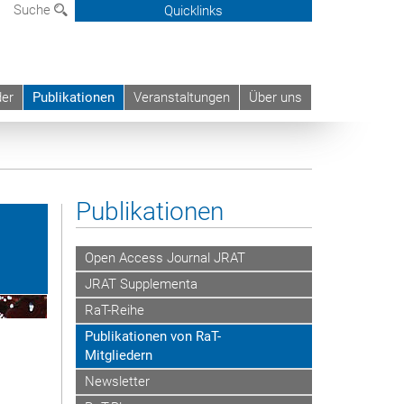
Suche
Quicklinks
der
Publikationen
Veranstaltungen
Über uns
Publikationen
Open Access Journal JRAT
JRAT Supplementa
RaT-Reihe
Publikationen von RaT-
Mitgliedern
Newsletter