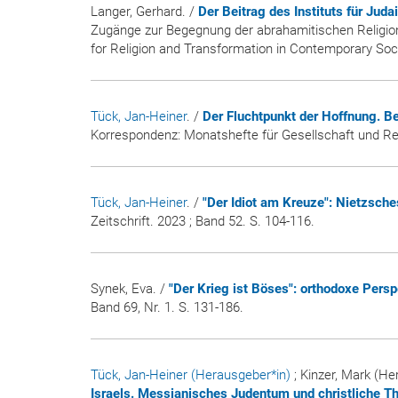
Langer, Gerhard. /
Der Beitrag des Instituts für Juda
Zugänge zur Begegnung der abrahamitischen Religionen
for Religion and Transformation in Contemporary Soc
Tück, Jan-Heiner
. /
Der Fluchtpunkt der Hoffnung. Be
Korrespondenz: Monatshefte für Gesellschaft und Re
Tück, Jan-Heiner
. /
"Der Idiot am Kreuze": Nietzsche
Zeitschrift
. 2023 ; Band 52. S. 104-116.
Synek, Eva. /
"Der Krieg ist Böses": orthodoxe Pers
Band 69, Nr. 1. S. 131-186.
Tück, Jan-Heiner (Herausgeber*in)
; Kinzer, Mark (H
Israels. Messianisches Judentum und christliche T