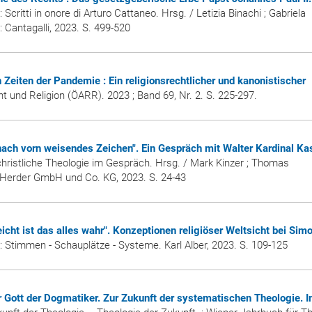
: Scritti in onore di Arturo Cattaneo. Hrsg. / Letizia Binachi ; Gabriela
 : Cantagalli, 2023. S. 499-520
 Zeiten der Pandemie : Ein religionsrechtlicher und kanonistischer
ht und Religion (ÖARR)
. 2023 ; Band 69, Nr. 2. S. 225-297.
nach vorn weisendes Zeichen". Ein Gespräch mit Walter Kardinal Ka
ristliche Theologie im Gespräch. Hrsg. / Mark Kinzer ; Thomas
ag Herder GmbH und Co. KG, 2023. S. 24-43
eicht ist das alles wahr". Konzeptionen religiöser Weltsicht bei Sim
e: Stimmen - Schauplätze - Systeme. Karl Alber, 2023. S. 109-125
 Gott der Dogmatiker. Zur Zukunft der systematischen Theologie. I