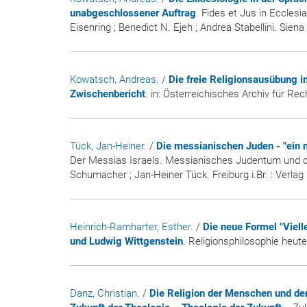
unabgeschlossener Auftrag
. Fides et Jus in Ecclesia
Eisenring ; Benedict N. Ejeh ; Andrea Stabellini. Siena
Kowatsch, Andreas
. /
Die freie Religionsausübung in
Zwischenbericht
. in:
Österreichisches Archiv für Rec
Tück, Jan-Heiner
. /
Die messianischen Juden - "ein 
Der Messias Israels. Messianisches Judentum und ch
Schumacher ; Jan-Heiner Tück. Freiburg i.Br. : Verl
Heinrich-Ramharter, Esther
. /
Die neue Formel "Viell
und Ludwig Wittgenstein
. Religionsphilosophie heut
Danz, Christian
. /
Die Religion der Menschen und der