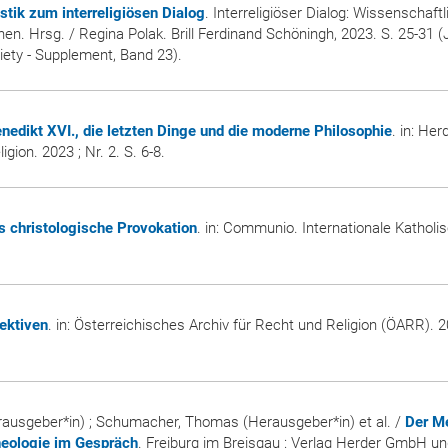
istik zum interreligiösen Dialog
. Interreligiöser Dialog: Wissenschaft
. Hrsg. / Regina Polak. Brill Ferdinand Schöningh, 2023. S. 25-31 (
iety - Supplement, Band 23).
nedikt XVI., die letzten Dinge und die moderne Philosophie
. in:
Herd
ligion
. 2023 ; Nr. 2. S. 6-8.
s christologische Provokation
. in:
Communio. Internationale Katholi
pektiven
. in:
Österreichisches Archiv für Recht und Religion (ÖARR)
. 2
erausgeber*in) ; Schumacher, Thomas (Herausgeber*in) et al. /
Der M
heologie im Gespräch
. Freiburg im Breisgau : Verlag Herder GmbH un