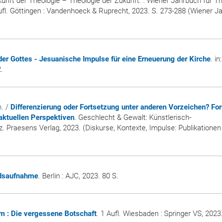
kunft der Theologie – Theologie der Zukunft. : Wiener Jahrbuch für Th
Aufl. Göttingen : Vandenhoeck & Ruprecht, 2023. S. 273-288 (Wiener J
der Gottes - Jesuanische Impulse für eine Erneuerung der Kirche
. in:
.
n
. /
Differenzierung oder Fortsetzung unter anderen Vorzeichen? Fo
 aktuellen Perspektiven
. Geschlecht & Gewalt: Künstlerisch-
. Praesens Verlag, 2023. (Diskurse, Kontexte, Impulse: Publikationen
ndsaufnahme
. Berlin : AJC, 2023. 80 S.
am : Die vergessene Botschaft
. 1 Aufl. Wiesbaden : Springer VS, 2023