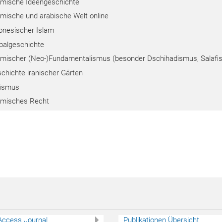
amische Ideengeschichte
amische und arabische Welt online
onesischer Islam
balgeschichte
amischer (Neo-)Fundamentalismus (besonder Dschihadismus, Salafi
chichte iranischer Gärten
fismus
amisches Recht
Access Journal
Publikationen Übersicht