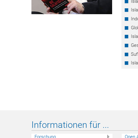
Isl
Isl
Ind
Glo
Isl
Ges
Su
Isl
Informationen für ...
Forschung
Open 