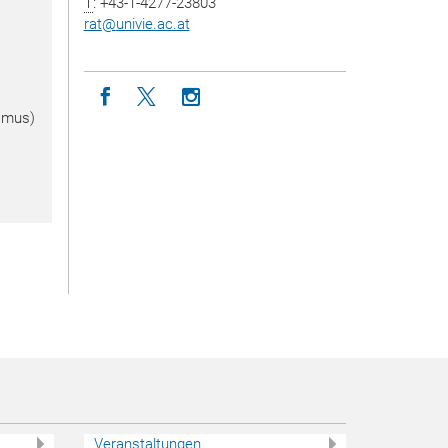
T
: +43-1-4277-23803
rat
@
univie.ac.at
Icon facebook
Icon twitter
Icon instagram
smus)
Veranstaltungen