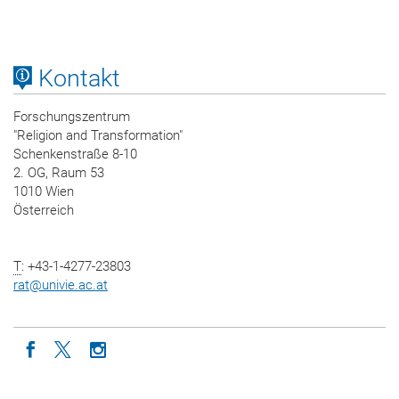
Kontakt
Forschungszentrum
"Religion and Transformation"
Schenkenstraße 8-10
2. OG, Raum 53
1010 Wien
Österreich
T
: +43-1-4277-23803
rat
@
univie.ac.at
Icon facebook
Icon twitter
Icon instagram