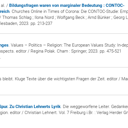
 al. /
Bildungsfragen waren von marginaler Bedeutung : CONTOC-
reich
. Churches Online in Times of Corona: Die CONTOC-Studie: Emp
r / Thomas Schlag ; Ilona Nord ; Wolfgang Beck ; Arnd Bünker ; Georg
Wiesbaden, 2023. pp. 213-237
enges
. Values – Politics – Religion: The European Values Study: In-de
ospects. editor / Regina Polak. Cham : Springer, 2023. pp. 475-521
.
leibt. Kluge Texte über die wichtigsten Fragen der Zeit. editor / Ma
ur. Zu Christian Lehnerts Lyrik
. Die weggeworfene Leiter. Gedanke
gion. editor / Christian Lehnert. Vol. 7 Freiburg i.Br. : Verlag Herder