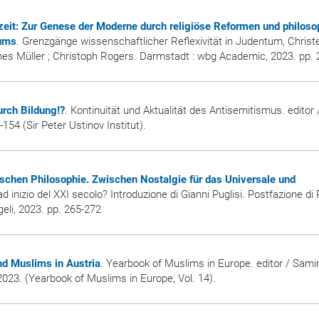
eit: Zur Genese der Moderne durch religiöse Reformen und philoso
tums
. Grenzgänge wissenschaftlicher Reflexivität in Judentum, Chris
annes Müller ; Christoph Rogers. Darmstadt : wbg Academic, 2023. pp. 
rch Bildung!?
. Kontinuität und Aktualität des Antisemitismus. editor
54 (Sir Peter Ustinov Institut).
schen Philosophie. Zwischen Nostalgie für das Universale und
 ad inizio del XXI secolo? Introduzione di Gianni Puglisi. Postfazione di 
geli, 2023. pp. 265-272
nd Muslims in Austria
. Yearbook of Muslims in Europe. editor / Sam
 2023. (Yearbook of Muslims in Europe, Vol. 14).