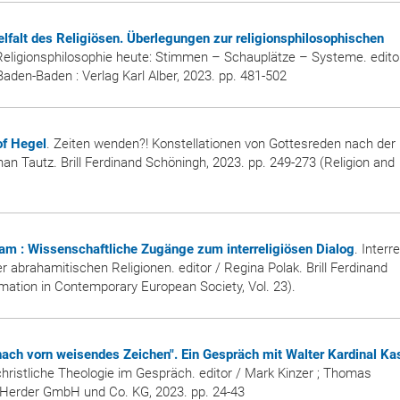
ielfalt des Religiösen. Überlegungen zur religionsphilosophischen
Religionsphilosophie heute: Stimmen – Schauplätze – Systeme. edito
Baden-Baden : Verlag Karl Alber, 2023. pp. 481-502
of Hegel
. Zeiten wenden?! Konstellationen von Gottesreden nach der
an Tautz. Brill Ferdinand Schöningh, 2023. pp. 249-273 (Religion and
lam : Wissenschaftliche Zugänge zum interreligiösen Dialog
. Interr
abrahamitischen Religionen. editor / Regina Polak. Brill Ferdinand
mation in Contemporary European Society, Vol. 23).
nach vorn weisendes Zeichen". Ein Gespräch mit Walter Kardinal Ka
ristliche Theologie im Gespräch. editor / Mark Kinzer ; Thomas
ag Herder GmbH und Co. KG, 2023. pp. 24-43