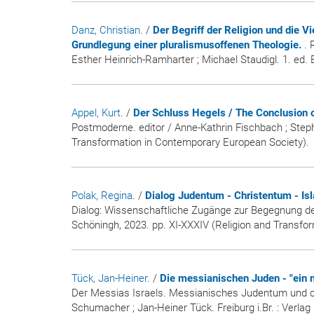
Danz, Christian
. /
Der Begriff der Religion und die V
Grundlegung einer pluralismusoffenen Theologie.
. 
Esther Heinrich-Ramharter ; Michael Staudigl. 1. ed. 
Appel, Kurt
. /
Der Schluss Hegels / The Conclusion 
Postmoderne. editor / Anne-Kathrin Fischbach ; Steph
Transformation in Contemporary European Society).
Polak, Regina
. /
Dialog Judentum - Christentum - Is
Dialog: Wissenschaftliche Zugänge zur Begegnung der 
Schöningh, 2023. pp. XI-XXXIV (Religion and Transfor
Tück, Jan-Heiner
. /
Die messianischen Juden - "ein 
Der Messias Israels. Messianisches Judentum und ch
Schumacher ; Jan-Heiner Tück. Freiburg i.Br. : Verl