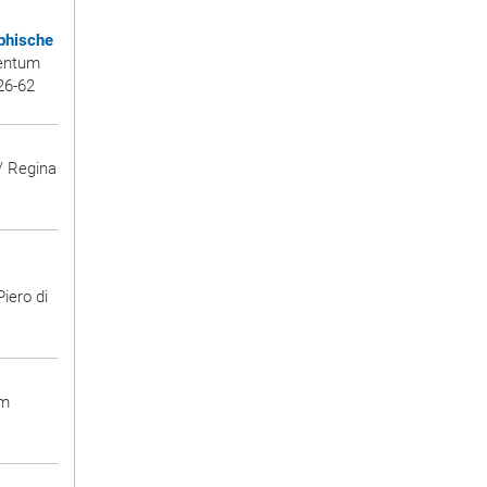
phische
tentum
26-62
 / Regina
Piero di
im