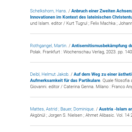
Schelkshorn, Hans
. /
Anbruch einer Zweiten Achsenz
Innovationen im Kontext des lateinischen Christen
und Islam. editor / Kurt Tugrul ; Felix Machka ; Joh
Rothgangel, Martin
. /
Antisemitismusbekämpfung du
Polak. Frankfurt : Wochenschau Verlag, 2023. pp. 140-1
Deibl, Helmut Jakob
. /
Auf dem Weg zu einer ästheti
Aufmerksamkeit für das Partikulare
. Quale filosofia
Giovanni. editor / Caterina Genna. Milano : Franco An
Mattes, Astrid
; Bauer, Dominique
. /
Austria -Islam a
Akgönül ; Jorgen S. Nielsen ; Ahmet Alibasic. Vol. 14