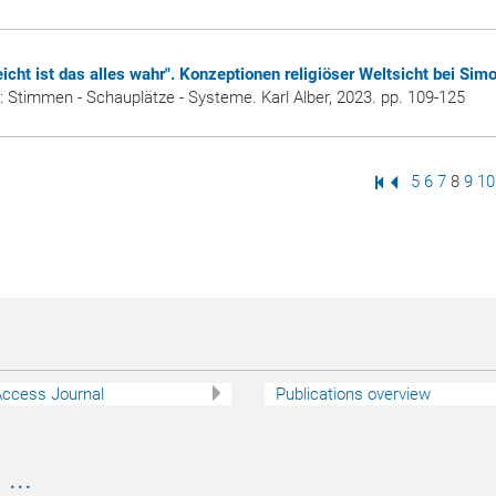
eicht ist das alles wahr". Konzeptionen religiöser Weltsicht bei Sim
e: Stimmen - Schauplätze - Systeme. Karl Alber, 2023. pp. 109-125
First Page
Previous Page
Page
5
Page
6
Page
7
Page
8
Pag
9
P
10
ccess Journal
Publications overview
...