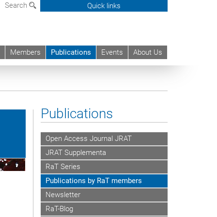
Search
Quick links
Members
Publications
Events
About Us
Publications
Open Access Journal JRAT
JRAT Supplementa
RaT Series
Publications by RaT members
Newsletter
RaT-Blog