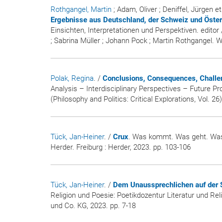
Rothgangel, Martin
; Adam, Oliver ; Deniffel, Jürgen et
Ergebnisse aus Deutschland, der Schweiz und Öster
Einsichten, Interpretationen und Perspektiven. edito
; Sabrina Müller ; Johann Pock ; Martin Rothgangel. 
Polak, Regina
. /
Conclusions, Consequences, Chall
Analysis – Interdisciplinary Perspectives – Future Pr
(Philosophy and Politics: Critical Explorations, Vol. 26)
Tück, Jan-Heiner
. /
Crux
. Was kommt. Was geht. Was b
Herder. Freiburg : Herder, 2023. pp. 103-106
Tück, Jan-Heiner
. /
Dem Unaussprechlichen auf der Sp
Religion und Poesie: Poetikdozentur Literatur und Reli
und Co. KG, 2023. pp. 7-18