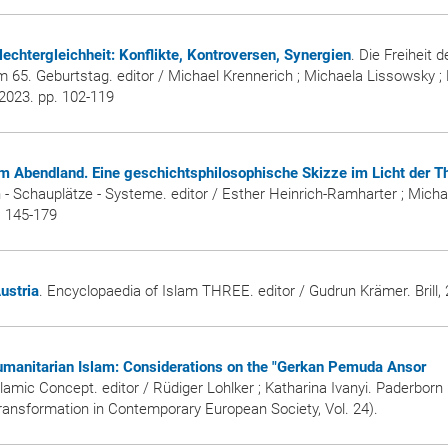
lechtergleichheit: Konflikte, Kontroversen, Synergien
. Die Freiheit d
m 65. Geburtstag. editor / Michael Krennerich ; Michaela Lissowsky 
2023. pp. 102-119
 im Abendland. Eine geschichtsphilosophische Skizze im Licht der T
 - Schauplätze - Systeme. editor / Esther Heinrich-Ramharter ; Micha
. 145-179
ustria
. Encyclopaedia of Islam THREE. editor / Gudrun Krämer. Brill,
umanitarian Islam: Considerations on the "Gerkan Pemuda Ansor
amic Concept. editor / Rüdiger Lohlker ; Katharina Ivanyi. Paderborn : 
ransformation in Contemporary European Society, Vol. 24).