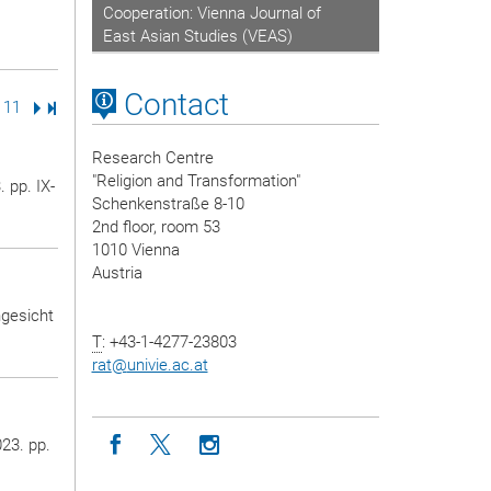
Cooperation: Vienna Journal of
East Asian Studies (VEAS)
Contact
e
age
Page
11
Next Page
Last Page
Research Centre
"Religion and Transformation"
. pp. IX-
Schenkenstraße 8-10
2nd floor, room 53
1010 Vienna
Austria
ngesicht
T
: +43-1-4277-23803
rat
@
univie.ac.at
Icon facebook
Icon twitter
Icon instagram
023. pp.