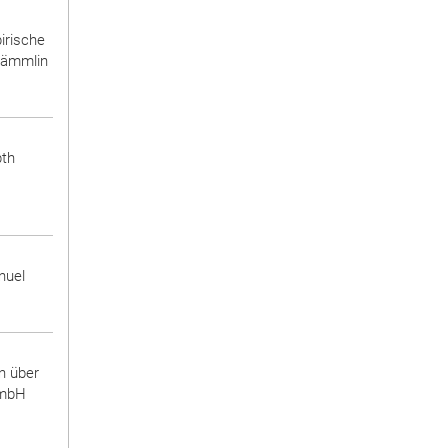
irische
 Lämmlin
pth
nuel
n über
 GmbH