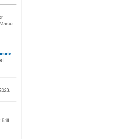
er
; Marco
heorie
el
 2023.
Brill