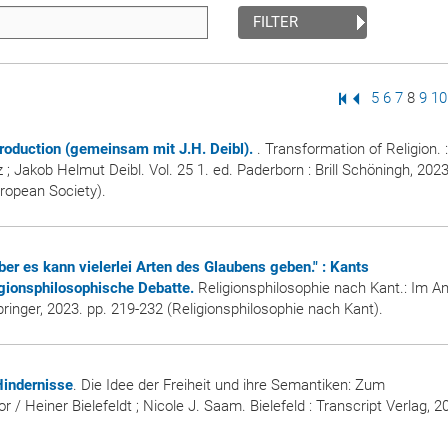
FILTER
First Page
Previous Page
Page
5
Page
6
Page
7
Page
8
Pag
9
P
10
troduction (gemeinsam mit J.H. Deibl).
. Transformation of Religion. :
z ; Jakob Helmut Deibl. Vol. 25 1. ed. Paderborn : Brill Schöningh, 2023
ropean Society).
aber es kann vielerlei Arten des Glaubens geben." : Kants
igionsphilosophische Debatte.
Religionsphilosophie nach Kant.: Im A
Springer, 2023. pp. 219-232 (Religionsphilosophie nach Kant).
Hindernisse
. Die Idee der Freiheit und ihre Semantiken: Zum
 / Heiner Bielefeldt ; Nicole J. Saam. Bielefeld : Transcript Verlag, 2