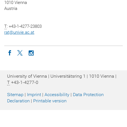
1010 Vienna
Austria
T
: +43-1-4277-23803
rat
@
univie.ac.at
Icon facebook
Icon twitter
Icon instagram
University of Vienna | Universitätsring 1 | 1010 Vienna |
T
+43-1-4277-0
Sitemap
|
Imprint
|
Accessibility
|
Data Protection
Declaration
|
Printable version