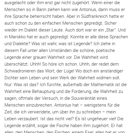
ausgelacht oder ihm erst gar nicht zugehört. Wenn einer die
Menschen so in Bann ziehen kann wie Antonius, dann muss er
ihre Sprache beherrscht haben. Aber in Südfrankreich hatte er
auch schon zu den einfachen Menschen gepredigt. Sicher
wieder im Dialekt dieser Leute. Auch dort war er ein „Star“. Und
in Marokko hat er auch gepredigt. Konnte er alle diese Sprachen
und Dialekte? Was ist wahr, was ist Legende? Ich ziehe in
diesem Fall unter allen Umständen die schöne, poetische
Legende einer grauen Wahrheit vor. Die Wahrheit wird
überschätzt. Uhhh! So höre ich schon. Uhhh, der redet dem
Schwadronieren das Wort, der Lüge! Wo doch ein anständiger
Dichter sein Leben und sein Werk der Wahrheit widmen soll.
Nur: Was ist das? Ich fürchte, außerhalb der Mathematik ist die
Wahrheit eine Behauptung und die Forderung, die Wahrheit zu
sagen, oftmals der Versuch, in die Souveränität eines
Menschen einzubrechen. Antonius hat – wenigstens für die
Zeit, die ich verwendete, um über ihn zu schreiben – mein
Leben verzaubert. Ist das nicht viel? Es ist ungeheuer viel! Die
Legende erzählt, sogar die Fische haben ihm zugehört. Er hat
allen, den Menschen, den Fischen, einem Esel, allen hat er von