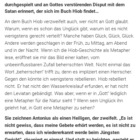
durchgespielt und an Gottes verstörenden Disput mit dem
Satan erinnert, der sich im Buch Hiob findet…
An dem Buch Hiob verzweifelt auch, wer nicht an Gott glaubt.
Warum, wenn es schon das Unglück gibt, warum ist es nicht
wenigstens gerecht verteilt? Manche haben Glück, Glück, Glück.
Andere werden geschlagen in der Früh, zu Mittag, am Abend
und in der Nacht. Wenn ich die Hiob-Geschichte als Metapher
lese, eröffnet sie mir das Bild einer kalten, vom
unbeeinflussbaren Zufall beherrschten Welt. Nicht einmal das
Wort „beherrschen“ trifft zu, denn es impliziert einen Herrscher.
Gegen den könnte ich wenigstens rebellieren. Hiob rebelliert
nicht. Er hat nicht den Wasserkreislauf erfunden, er hat nicht
den Leviatan gebändigt. Was aber, wenn er in „Gott“ lediglich
eine Metapher für die Natur sieht ? Wenn sein Unglück ihn
gelehrt hat, in Gott eine Metapher zu sehen?
Sie zeichnen Antonius als einen Heiligen, der zweifelt. „Es ist
nicht gewiss, dass meine Gebete erhört werden, es ist nicht zu
erwarten, dass ich wiedererkannt werde beim Jüngsten
Gericht“, räsoniert er einmal. Und statt zu beichten, gesteht er