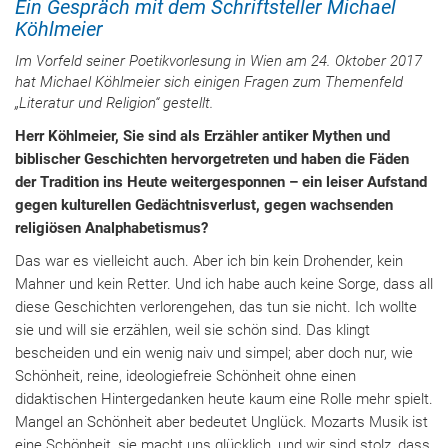
Ein Gespräch mit dem Schriftsteller Michael
Köhlmeier
Im Vorfeld seiner Poetikvorlesung in Wien am 24. Oktober 2017
hat Michael Köhlmeier sich einigen Fragen zum Themenfeld
„Literatur und Religion“ gestellt.
Herr Köhlmeier, Sie sind als Erzähler antiker Mythen und
biblischer Geschichten hervorgetreten und haben die Fäden
der Tradition ins Heute weitergesponnen – ein leiser Aufstand
gegen kulturellen Gedächtnisverlust, gegen wachsenden
religiösen Analphabetismus?
Das war es vielleicht auch. Aber ich bin kein Drohender, kein
Mahner und kein Retter. Und ich habe auch keine Sorge, dass all
diese Geschichten verlorengehen, das tun sie nicht. Ich wollte
sie und will sie erzählen, weil sie schön sind. Das klingt
bescheiden und ein wenig naiv und simpel; aber doch nur, wie
Schönheit, reine, ideologiefreie Schönheit ohne einen
didaktischen Hintergedanken heute kaum eine Rolle mehr spielt.
Mangel an Schönheit aber bedeutet Unglück. Mozarts Musik ist
eine Schönheit, sie macht uns glücklich, und wir sind stolz, dass