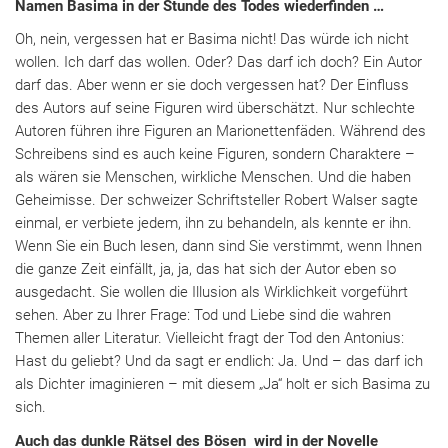
Namen Basima in der Stunde des Todes wiederfinden …
Oh, nein, vergessen hat er Basima nicht! Das würde ich nicht
wollen. Ich darf das wollen. Oder? Das darf ich doch? Ein Autor
darf das. Aber wenn er sie doch vergessen hat? Der Einfluss
des Autors auf seine Figuren wird überschätzt. Nur schlechte
Autoren führen ihre Figuren an Marionettenfäden. Während des
Schreibens sind es auch keine Figuren, sondern Charaktere –
als wären sie Menschen, wirkliche Menschen. Und die haben
Geheimisse. Der schweizer Schriftsteller Robert Walser sagte
einmal, er verbiete jedem, ihn zu behandeln, als kennte er ihn.
Wenn Sie ein Buch lesen, dann sind Sie verstimmt, wenn Ihnen
die ganze Zeit einfällt, ja, ja, das hat sich der Autor eben so
ausgedacht. Sie wollen die Illusion als Wirklichkeit vorgeführt
sehen. Aber zu Ihrer Frage: Tod und Liebe sind die wahren
Themen aller Literatur. Vielleicht fragt der Tod den Antonius:
Hast du geliebt? Und da sagt er endlich: Ja. Und – das darf ich
als Dichter imaginieren – mit diesem „Ja“ holt er sich Basima zu
sich.
Auch das dunkle Rätsel des Bösen
wird in der Novelle