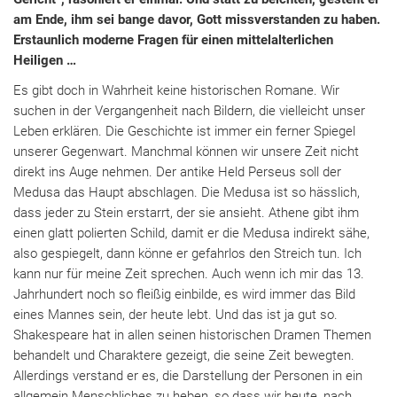
am Ende, ihm sei bange davor, Gott missverstanden zu haben.
Erstaunlich moderne Fragen für einen mittelalterlichen
Heiligen …
Es gibt doch in Wahrheit keine historischen Romane. Wir
suchen in der Vergangenheit nach Bildern, die vielleicht unser
Leben erklären. Die Geschichte ist immer ein ferner Spiegel
unserer Gegenwart. Manchmal können wir unsere Zeit nicht
direkt ins Auge nehmen. Der antike Held Perseus soll der
Medusa das Haupt abschlagen. Die Medusa ist so hässlich,
dass jeder zu Stein erstarrt, der sie ansieht. Athene gibt ihm
einen glatt polierten Schild, damit er die Medusa indirekt sähe,
also gespiegelt, dann könne er gefahrlos den Streich tun. Ich
kann nur für meine Zeit sprechen. Auch wenn ich mir das 13.
Jahrhundert noch so fleißig einbilde, es wird immer das Bild
eines Mannes sein, der heute lebt. Und das ist ja gut so.
Shakespeare hat in allen seinen historischen Dramen Themen
behandelt und Charaktere gezeigt, die seine Zeit bewegten.
Allerdings verstand er es, die Darstellung der Personen in ein
allgemein Menschliches zu heben, so dass wir heute, nach