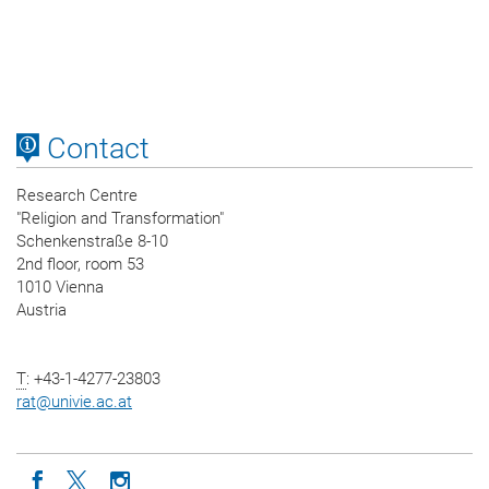
Contact
Research Centre
"Religion and Transformation"
Schenkenstraße 8-10
2nd floor, room 53
1010 Vienna
Austria
T
: +43-1-4277-23803
rat
@
univie.ac.at
Icon facebook
Icon twitter
Icon instagram