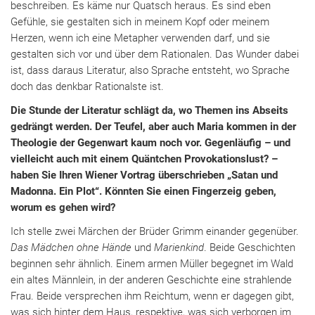
beschreiben. Es käme nur Quatsch heraus. Es sind eben
Gefühle, sie gestalten sich in meinem Kopf oder meinem
Herzen, wenn ich eine Metapher verwenden darf, und sie
gestalten sich vor und über dem Rationalen. Das Wunder dabei
ist, dass daraus Literatur, also Sprache entsteht, wo Sprache
doch das denkbar Rationalste ist.
Die Stunde der Literatur schlägt da, wo Themen ins Abseits
gedrängt werden. Der Teufel, aber auch Maria kommen in der
Theologie der Gegenwart kaum noch vor. Gegenläufig – und
vielleicht auch mit einem Quäntchen Provokationslust? –
haben Sie Ihren Wiener Vortrag überschrieben „Satan und
Madonna. Ein Plot“. Könnten Sie einen Fingerzeig geben,
worum es gehen wird?
Ich stelle zwei Märchen der Brüder Grimm einander gegenüber.
Das Mädchen ohne Hände
und
Marienkind
. Beide Geschichten
beginnen sehr ähnlich. Einem armen Müller begegnet im Wald
ein altes Männlein, in der anderen Geschichte eine strahlende
Frau. Beide versprechen ihm Reichtum, wenn er dagegen gibt,
was sich hinter dem Haus, respektive, was sich verborgen im