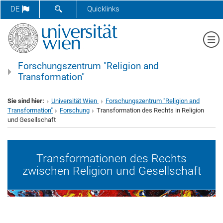
SUCHFORMULAR ÖFFNEN
DE
Quicklinks
Me
Forschungszentrum "Religion and
Transformation"
Sie sind hier:
Universität Wien
Forschungszentrum "Religion and
Transformation"
Forschung
Transformation des Rechts in Religion
und Gesellschaft
Transformationen des Rechts
zwischen Religion und Gesellschaft