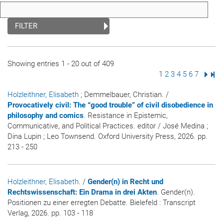
FILTER
Showing entries 1 - 20 out of 409
Page
1
Page
2
Page
3
Page
4
Page
5
Page
6
Page
7
Next
Las
Holzleithner, Elisabeth
; Demmelbauer, Christian. /
Provocatively civil: The “good trouble” of civil disobedience in
philosophy and comics
. Resistance in Epistemic,
Communicative, and Political Practices. editor / José Medina ;
Dina Lupin ; Leo Townsend. Oxford University Press, 2026. pp.
213 - 250
Holzleithner, Elisabeth
. /
Gender(n) in Recht und
Rechtswissenschaft: Ein Drama in drei Akten
. Gender(n).
Positionen zu einer erregten Debatte. Bielefeld : Transcript
Verlag, 2026. pp. 103 - 118