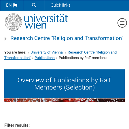
SHOW SEARCH FORM
EN
Quick links
Sh
Research Centre "Religion and Transformation"
You are here:
University of Vienna
Research Centre "Religion and
Transformation"
Publications
Publications by RaT members
Overview of Publications by RaT
Members (Selection)
Filter results: