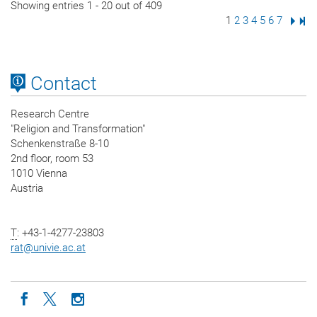
Showing entries 1 - 20 out of 409
Page
1
Page
2
Page
3
Page
4
Page
5
Page
6
Page
7
Next
Las
Contact
Research Centre
"Religion and Transformation"
Schenkenstraße 8-10
2nd floor, room 53
1010 Vienna
Austria
T
: +43-1-4277-23803
rat
@
univie.ac.at
Icon facebook
Icon twitter
Icon instagram