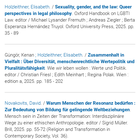
Holzleithner, Elisabeth
. /
Sexuality, gender, and the law: Queer
perspectives in legal philosophy
. Oxford Handbook on LGBTI
Law. editor / Michael Lysander Fremuth ; Andreas Ziegler ; Berta
Esperanza Hernández Truyol. Oxford University Press, 2025. pp.
35 - 89
Güngör, Kenan
; Holzleithner, Elisabeth
. /
Zusammenhalt in
Vielfalt : Über Diversität, menschenrechtliche Wertepolitik und
Pluralitätsfähigkeit
. Wie wir leben wollen : Werte und Politik.
editor / Christian Friesl ; Edith Meinhart ; Regina Polak. Wien :
edition a, 2025. pp. 185 - 202
Novakovits, David
. /
Warum Menschen der Resonanz bedürfen :
Zur Bedeutung von Bildung für gelingende Weltbeziehungen
.
Mensch sein in Zeiten der Transformation: Interdisziplinäre
Wege zu einer ethischen Anthropologie. editor / Sigrid Müller.
Brill, 2025. pp. 55-72 (Religion and Transformation in
Contemporary Society, Vol. 36).