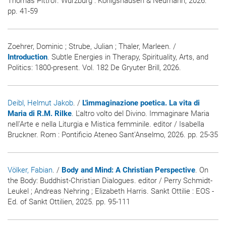
Thomas Pittrof. Würzburg : Königshausen & Neumann, 2026.
pp. 41-59
Zoehrer, Dominic ; Strube, Julian ; Thaler, Marleen. /
Introduction
. Subtle Energies in Therapy, Spirituality, Arts, and
Politics: 1800-present. Vol. 182 De Gryuter Brill, 2026.
Deibl, Helmut Jakob
. /
L'immaginazione poetica. La vita di
Maria di R.M. Rilke
. L'altro volto del Divino. Immaginare Maria
nell'Arte e nella Liturgia e Mistica femminile. editor / Isabella
Bruckner. Rom : Pontificio Ateneo Sant'Anselmo, 2026. pp. 25-35
Völker, Fabian
. /
Body and Mind: A Christian Perspective
. On
the Body: Buddhist-Christian Dialogues. editor / Perry Schmidt-
Leukel ; Andreas Nehring ; Elizabeth Harris. Sankt Ottilie : EOS -
Ed. of Sankt Ottilien, 2025. pp. 95-111