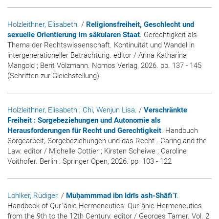
Holzleithner, Elisabeth
. /
Religionsfreiheit, Geschlecht und
sexuelle Orientierung im säkularen Staat
. Gerechtigkeit als
Thema der Rechtswissenschaft. Kontinuität und Wandel in
intergenerationeller Betrachtung. editor / Anna Katharina
Mangold ; Berit Völzmann. Nomos Verlag, 2026. pp. 137 - 145
(Schriften zur Gleichstellung).
Holzleithner, Elisabeth
; Chi, Wenjun Lisa
. /
Verschränkte
Freiheit : Sorgebeziehungen und Autonomie als
Herausforderungen für Recht und Gerechtigkeit
. Handbuch
Sorgearbeit, Sorgebeziehungen und das Recht - Caring and the
Law. editor / Michelle Cottier ; Kirsten Scheiwe ; Caroline
Voithofer. Berlin : Springer Open, 2026. pp. 103 - 122
Lohlker, Rüdiger
. /
Muḥammmad ibn Idrīs ash-Shāfiʿī
.
Handbook of Qurʾānic Hermeneutics: Qurʾānic Hermeneutics
from the 9th to the 12th Century. editor / Georges Tamer. Vol. 2