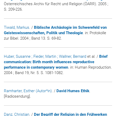
Österreichisches Archiv für Recht und Religion (ÖARR)
. 2005 ;
S. 209-226.
Tiwald, Markus
. /
Biblische Archäologie im Schwerefeld von
Geisteswissenschaften, Politik und Theologie
. in:
Protokolle
zur Bibel
. 2004 ; Band 13. S. 69-82.
Huber, Susanne
; Fieder, Martin
; Wallner, Bernard
et al. /
Brief
communication: Birth month influences reproductive
performance in contemporary women
. in:
Human Reproduction
.
2004 ; Band 19, Nr. 5. S. 1081-1082.
Ramharter, Esther (Autor*in)
. /
David Humes Ethik
.
[Radiosendung].
Danz, Christian
. /
Der Begriff der Religion in den Frühwerken