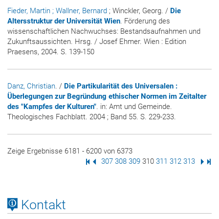
Fieder, Martin
; Wallner, Bernard
; Winckler, Georg. /
Die
Altersstruktur der Universität Wien
. Förderung des
wissenschaftlichen Nachwuchses: Bestandsaufnahmen und
Zukunftsaussichten. Hrsg. / Josef Ehmer. Wien : Edition
Praesens, 2004. S. 139-150
Danz, Christian
. /
Die Partikularität des Universalen :
Überlegungen zur Begründung ethischer Normen im Zeitalter
des "Kampfes der Kulturen"
. in:
Amt und Gemeinde.
Theologisches Fachblatt
. 2004 ; Band 55. S. 229-233.
Zeige Ergebnisse 6181 - 6200 von 6373
Erste Seite
Vorige Seite
Seite
307
Seite
308
Seite
309
Seite
310
Seite
311
Seite
312
Seite
313
Nächs
Letz
Kontakt