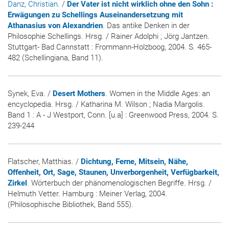
Danz, Christian
. /
Der Vater ist nicht wirklich ohne den Sohn :
Erwägungen zu Schellings Auseinandersetzung mit
Athanasius von Alexandrien
. Das antike Denken in der
Philosophie Schellings. Hrsg. / Rainer Adolphi ; Jörg Jantzen.
Stuttgart- Bad Cannstatt : Frommann-Holzboog, 2004. S. 465-
482 (Schellingiana, Band 11).
Synek, Eva. /
Desert Mothers
. Women in the Middle Ages: an
encyclopedia. Hrsg. / Katharina M. Wilson ; Nadia Margolis.
Band 1 : A - J Westport, Conn. [u.a] : Greenwood Press, 2004. S.
239-244
Flatscher, Matthias. /
Dichtung, Ferne, Mitsein, Nähe,
Offenheit, Ort, Sage, Staunen, Unverborgenheit, Verfügbarkeit,
Zirkel
. Wörterbuch der phänomenologischen Begriffe. Hrsg. /
Helmuth Vetter. Hamburg : Meiner Verlag, 2004.
(Philosophische Bibliothek, Band 555).