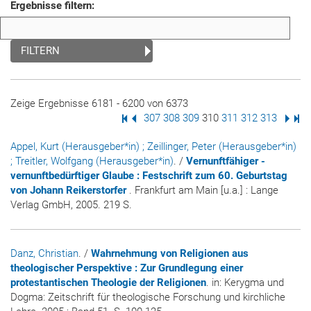
Ergebnisse filtern:
FILTERN
Zeige Ergebnisse 6181 - 6200 von 6373
Erste Seite
Vorige Seite
Seite
307
Seite
308
Seite
309
Seite
310
Seite
311
Seite
312
Seite
313
Nächs
Letz
Appel, Kurt (Herausgeber*in)
; Zeillinger, Peter (Herausgeber*in)
; Treitler, Wolfgang (Herausgeber*in)
. /
Vernunftfähiger -
vernunftbedürftiger Glaube : Festschrift zum 60. Geburtstag
von Johann Reikerstorfer
. Frankfurt am Main [u.a.] : Lange
Verlag GmbH, 2005. 219 S.
Danz, Christian
. /
Wahrnehmung von Religionen aus
theologischer Perspektive : Zur Grundlegung einer
protestantischen Theologie der Religionen
. in:
Kerygma und
Dogma: Zeitschrift für theologische Forschung und kirchliche