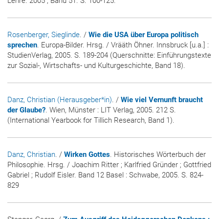
Lehre
. 2005 ; Band 51. S. 100-125.
Rosenberger, Sieglinde
. /
Wie die USA über Europa politisch
sprechen
. Europa-Bilder. Hrsg. / Vrääth Öhner. Innsbruck [u.a.] :
StudienVerlag, 2005. S. 189-204 (Querschnitte: Einführungstexte
zur Sozial-, Wirtschafts- und Kulturgeschichte, Band 18).
Danz, Christian (Herausgeber*in)
. /
Wie viel Vernunft braucht
der Glaube?
. Wien, Münster : LIT Verlag, 2005. 212 S.
(International Yearbook for Tillich Research, Band 1).
Danz, Christian
. /
Wirken Gottes
. Historisches Wörterbuch der
Philosophie. Hrsg. / Joachim Ritter ; Karlfried Gründer ; Gottfried
Gabriel ; Rudolf Eisler. Band 12 Basel : Schwabe, 2005. S. 824-
829