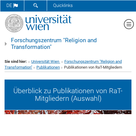
SUCHFORMULAR ÖFFNEN
DE
Quicklinks
Me
Forschungszentrum "Religion and
Transformation"
Sie sind hier:
Universität Wien
Forschungszentrum "Religion and
Transformation"
Publikationen
Publikationen von RaT-Mitgliedern
Überblick zu Publikationen von RaT-
Mitgliedern (Auswahl)