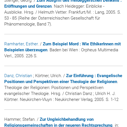
Stenger, Georg. /
Zum Ausgriff des Heideggerschen Denkens :
Eröffnungen und Grenzen
. Nach Heidegger: Einblicke -
Ausblicke. Hrsg. / Helmuth Vetter. Frankfurt/M. : Lang, 2005. S.
53 - 85 (Reihe der Österreichischen Gesellschaft für
Phänomenologie, Band 7).
Ramharter, Esther
. /
Zum Beispiel Mord : Wie EthikerInnen mit
Beispielen überzeugen
. Baden bei Wien : Orpheus Multimedia
Verl., 2005. 226 S.
Danz, Christian
; Körtner, Ulrich. /
Zur Einführung : Evangelische
Positionen und Perspektiven einer Theologie der Religionen
.
Theologie der Religionen: Positionen und Perspektiven
evangelischer Theologie. Hrsg. / Christian Danz ; Ulrich H. J.
Körtner. Neukirchen-Vluyn : Neukirchener Verlag, 2005. S. 1-12
Hammer, Stefan. /
Zur Ungleichbehandlung von
Religionsgemeinschaften in der neueren Rechtsprechung
. in: