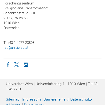
Forschungszentrum
"Religion and Transformation"
Schenkenstraße 8-10
2. OG, Raum 53
1010 Wien
Österreich
T
: +43-1-4277-23803
rat
@
univie.ac.at
Icon facebook
Icon twitter
Icon instagram
Universität Wien | Universitätsring 1 | 1010 Wien |
T
+43-
1-4277-0
Sitemap
|
Impressum
|
Barrierefreiheit
|
Datenschutz­
erklärung
|
Druckversion