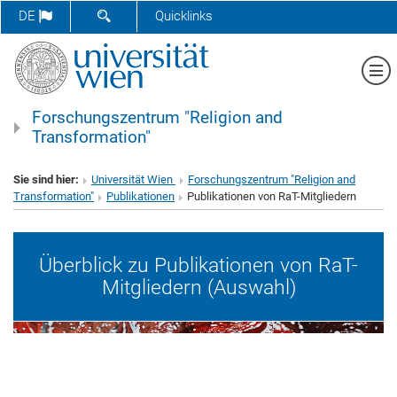
SUCHFORMULAR ÖFFNEN
DE
Quicklinks
Me
Forschungszentrum "Religion and
Transformation"
Sie sind hier:
Universität Wien
Forschungszentrum "Religion and
Transformation"
Publikationen
Publikationen von RaT-Mitgliedern
Überblick zu Publikationen von RaT-
Mitgliedern (Auswahl)