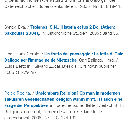
Ordensnachrichten - Amtsblatt und Informationsorgan der
Österreichischen Superiorenkonferenz.
2006 ; Nr. 3. S. 18-44.
Synek, Eva. /
Troianos, S.N., Historia et Ius 2 Bd. (Athen:
Sakkoulas 2004),
. in:
Ostkirchliche Studien
. 2006 ; Band 55.
Hödl, Hans Gerald. /
Un frutto del paesaggio : La lotta di Calr
Dallago per l'immagine de Nietzsche
. Carl Dallago. Hrsg. /
Luisa Bertolini ; Silvano Zucal. Brescia : Unknown publisher,
2006. S. 279-287
Polak, Regina
. /
Unsichtbare Religion? Ob man in modernen
säkularen Gesellschaften Religion wahrnimmt, ist auch eine
Frage der Perspektive
. in:
Katechetische Blätter: Zeitschrift für
Religionsunterricht, Gemeindekatechese, kirchliche
Jugendarbeit
. 2006 ; Nr. 2. S. 124-131.