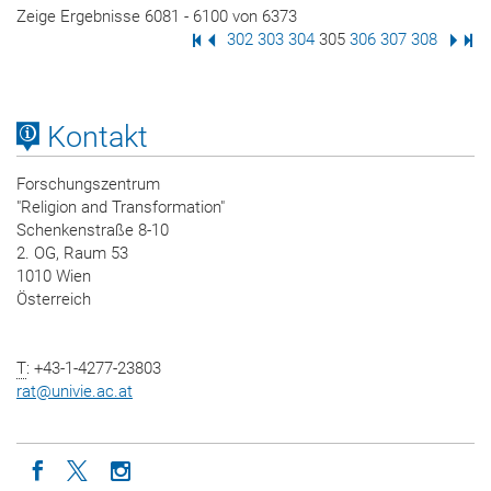
Zeige Ergebnisse 6081 - 6100 von 6373
Erste Seite
Vorige Seite
Seite
302
Seite
303
Seite
304
Seite
305
Seite
306
Seite
307
Seite
308
Nächs
Letz
Kontakt
Forschungszentrum
"Religion and Transformation"
Schenkenstraße 8-10
2. OG, Raum 53
1010 Wien
Österreich
T
: +43-1-4277-23803
rat
@
univie.ac.at
Icon facebook
Icon twitter
Icon instagram