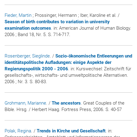
Fieder, Martin
; Prossinger, Hermann ; Iber, Karoline et al. /
Season of birth contributes to variation in university
examination outcomes
. in:
American Journal of Human Biology
.
2006 ; Band 18, Nr. 5. S. 714-717.
Rosenberger, Sieglinde
. /
Sozio-ökonomische Entleerungen und
identitätspolitische Aufladungen: einige Aspekte der
Regierungspolitik 2000 - 2006
. in:
Kurswechsel: Zeitschrift für
gesellschafts-, wirtschafts- und umweltpolitische Alternativen
.
2006 ; Nr. 3. S. 80-83.
Grohmann, Marianne
. /
The ancestors
. Great Couples of the
Bible. Hrsg. / Herbert Haag. Fortress Press, 2006. S. 40-57
Polak, Regina
. /
Trends in Kirche und Gesellschaft
. in: