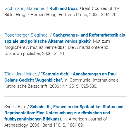
Grohmann, Marianne
. /
Ruth and Boaz
. Great Couples of the
Bible. Hrsg. / Herbert Haag. Fortress Press, 2006. S. 62-70
Rosenberger, Sieglinde
. /
Sachzwangs- und Reformrhetorik als
soziale und politische Alternativenlosigkeit?
. Mut zum
Möglichen! Armut ist vermeidbar, Die Armutskonferenz.
Unknown publisher, 2006. S. 7-11
Tück, Jan-Heiner
. /
"Sammle dich" : Annäherungen an Paul
Celans Gedicht "Augenblicke"
. in:
Communio. Internationale
Katholische Zeitschrift
. 2006 ; Nr. 35. S. 525-530.
Synek, Eva. /
Schade, K., Frauen in der Spätantike: Status und
Repräsentation: Eine Untersuchung zur römischen und
frühbyzantinischen Bildkunst
. in:
American Journal of
Archaeology
. 2006 ; Band 110. S. 188-189.