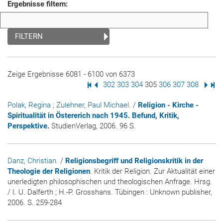
Ergebnisse filtern:
FILTERN
Zeige Ergebnisse 6081 - 6100 von 6373
Erste Seite
Vorige Seite
Seite
302
Seite
303
Seite
304
Seite
305
Seite
306
Seite
307
Seite
308
Nächs
Letz
Polak, Regina
; Zulehner, Paul Michael
. /
Religion - Kirche -
Spiritualität in Östererich nach 1945. Befund, Kritik,
Perspektive.
StudienVerlag, 2006. 96 S.
Danz, Christian
. /
Religionsbegriff und Religionskritik in der
Theologie der Religionen
. Kritik der Religion. Zur Aktualität einer
unerledigten philosophischen und theologischen Anfrage. Hrsg.
/ I. U. Dalferth ; H.-P. Grosshans. Tübingen : Unknown publisher,
2006. S. 259-284