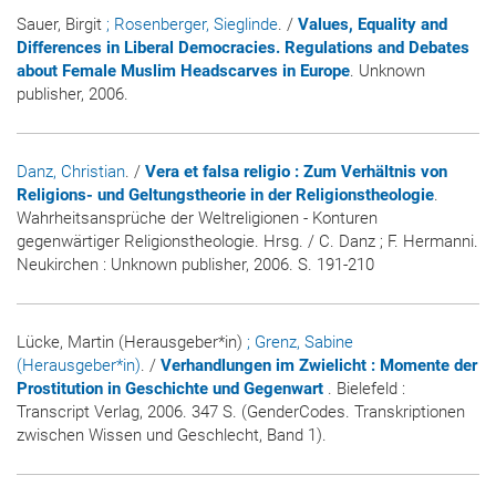
Sauer, Birgit
; Rosenberger, Sieglinde
. /
Values, Equality and
Differences in Liberal Democracies. Regulations and Debates
about Female Muslim Headscarves in Europe
. Unknown
publisher, 2006.
Danz, Christian
. /
Vera et falsa religio : Zum Verhältnis von
Religions- und Geltungstheorie in der Religionstheologie
.
Wahrheitsansprüche der Weltreligionen - Konturen
gegenwärtiger Religionstheologie. Hrsg. / C. Danz ; F. Hermanni.
Neukirchen : Unknown publisher, 2006. S. 191-210
Lücke, Martin (Herausgeber*in)
; Grenz, Sabine
(Herausgeber*in)
. /
Verhandlungen im Zwielicht : Momente der
Prostitution in Geschichte und Gegenwart
. Bielefeld :
Transcript Verlag, 2006. 347 S. (GenderCodes. Transkriptionen
zwischen Wissen und Geschlecht, Band 1).